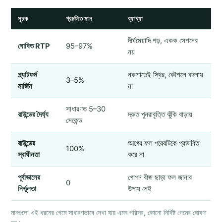
সূচক
প্রচলিত মান
ব্যাখ্যা
দীর্ঘমেয়াদি গড়, একক সেশনের
ঘোষিত RTP
95–97%
নয়
প্ল্যাটফর্ম
নকশাতেই স্থির, কৌশলে বদলায়
3–5%
মার্জিন
না
সাধারণত 5–30
রাউন্ডের দৈর্ঘ্য
দ্রুত পুনরাবৃত্তি ঝুঁকি বাড়ায়
সেকেন্ড
রাউন্ডের
আগের ফল পরেরটিকে প্রভাবিত
100%
স্বাধীনতা
করে না
পূর্বাভাসের
গোপন বীজ ছাড়া ফল জানার
0
নির্ভুলতা
উপায় নেই
মানগুলো এই ধরনের গেমে সাধারণভাবে দেখা যায় এমন পরিসর, কোনো নির্দিষ্ট গেমের ঘোষণা