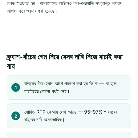
কোড হাতছাড়া হয়। বাংলাদেশের আইনেও ফল-কারসাজি সংক্রান্ত অপরাধ
আলাদা করে গুরুতর ধরা হয়েছে।
ক্র্যাশ-ধাঁচের গেম নিয়ে যেসব দাবি নিজে যাচাই করা
যায়
রাউন্ডের বীজ-হ্যাশ আগে প্রকাশ করা হয় কি না — না হলে
যাচাইয়ের কোনো পথই নেই।
ঘোষিত RTP কোথায় লেখা আছে — 95–97% পরিসরের
বাইরের দাবি অস্বাভাবিক।