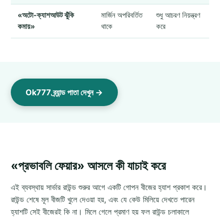
«অটো-ক্যাশআউট ঝুঁকি
মার্জিন অপরিবর্তিত
শুধু আচরণ নিয়ন্ত্রণ
কমায়»
থাকে
করে
Ok777 ব্র্যান্ড পাতা দেখুন →
«প্রভাবলি ফেয়ার» আসলে কী যাচাই করে
এই ব্যবস্থায় সার্ভার রাউন্ড শুরুর আগে একটি গোপন বীজের হ্যাশ প্রকাশ করে।
রাউন্ড শেষে মূল বীজটি খুলে দেওয়া হয়, এবং যে কেউ মিলিয়ে দেখতে পারেন
হ্যাশটি সেই বীজেরই কি না। মিলে গেলে প্রমাণ হয় ফল রাউন্ড চলাকালে